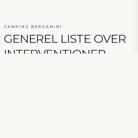
CAMPING BERGAMINI
GENEREL LISTE OVER
INTERVENTIONER
NY SWIMMING POOL | med område til solbadning
OPVARMET POOL | varmesystem til den nye pool
POOLMØBLER | møblering af solbadningsområdet
RENOVERING AF RISTO-BAREN | bygningsarbejder
RENOVERING AF RISTO-BAREN | nye møbler og
forsyninger
FOTOVOLTAISK INSTALLATION RISTO-BAR |
tagdækning og livline-arrangement, installation af
integreret PV-system
REALISERING AF VARNISERET VERANDA | ved at